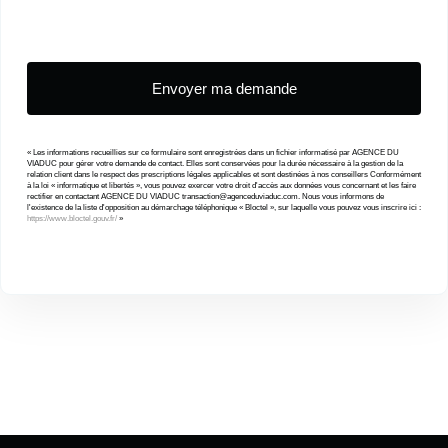
« Les informations recueillies sur ce formulaire sont enregistrées dans un fichier informatisé par AGENCE DU
VIADUC pour gérer votre demande de contact. Elles sont conservées pour la durée nécessaire à la gestion de la
relation client dans le respect des prescriptions légales applicables et sont destinées à nos conseillers Conformément
à la loi « informatique et libertés », vous pouvez exercer votre droit d'accès aux données vous concernant et les faire
rectifier en contactant AGENCE DU VIADUC transaction@agenceduviaduc.com. Nous vous informons de
l'existence de la liste d'opposition au démarchage téléphonique « Bloctel », sur laquelle vous pouvez vous inscrire ici :
https://www.bloctel.gouv.fr/
»