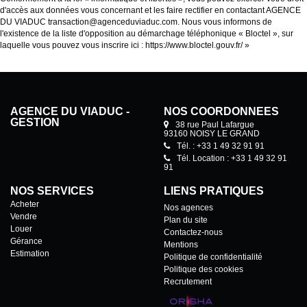
d'accès aux données vous concernant et les faire rectifier en contactant AGENCE
DU VIADUC transaction@agenceduviaduc.com. Nous vous informons de
l'existence de la liste d'opposition au démarchage téléphonique « Bloctel », sur
laquelle vous pouvez vous inscrire ici :
https://www.bloctel.gouv.fr/
»
AGENCE DU VIADUC -
NOS COORDONNÉES
GESTION
38 rue Paul Lafargue
93160 NOISY LE GRAND
Tél. : +33 1 49 32 91 91
Tél. Location : +33 1 49 32 91
91
NOS SERVICES
LIENS PRATIQUES
Acheter
Nos agences
Vendre
Plan du site
Louer
Contactez-nous
Gérance
Mentions
Estimation
Politique de confidentialité
Politique des cookies
Recrutement