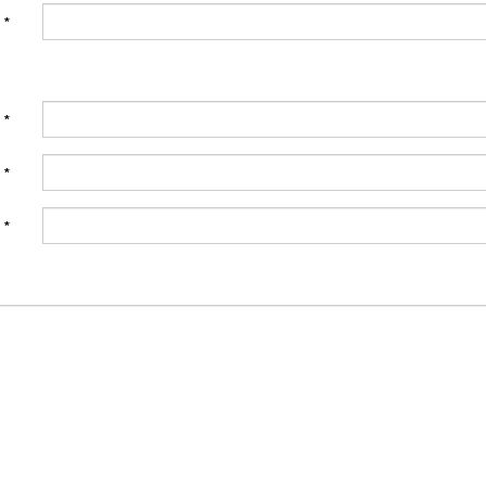
:
*
:
*
:
*
:
*