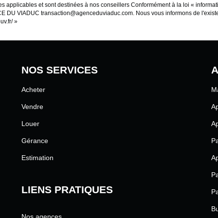
les applicables et sont destinées à nos conseillers Conformément à la loi « informat
ENCE DU VIADUC transaction@agenceduviaduc.com. Nous vous informons de l'existen
uv.fr/
»
NOS SERVICES
A
Acheter
Ma
Vendre
Ap
Louer
Ap
Gérance
Pa
Estimation
Ap
Pa
LIENS PRATIQUES
Pa
Bu
Nos agences