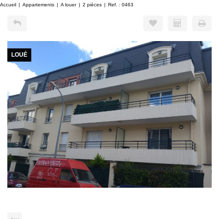
Accueil
Appartements
A louer
2 pièces
Ref. : 0463
LOUÉ