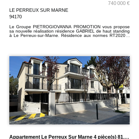
740 000 €
LE PERREUX SUR MARNE
94170
Le Groupe PIETROGIOVANNA PROMOTION vous propose
sa nouvelle réalisation résidence GABRIEL de haut standing
à Le Perreux-sur-Marne. Résidence aux normes RT2020 à
taille humaine comprenant 12 appartements
personnalisables du studio au F4 (F5 ou plus sur demande).
Bénéficiant d'une localisation idéale entre proximité du
centre-ville et le calme d'une zone pavillonnaire. Proche
transports et écoles. Livraison 4ème trimestre 2024. Pour
plus de renseignement contactez-nous au 06 40 40 14 76 ou
01 48 72 76 60. Prix hors box. Plusieurs choix possible pour
les box (motorisés). !! Frais de notaire* offerts pour les 5
premières réservations !!
Appartement Le Perreux Sur Marne 4 pièce(s) 81.57 m2 + balcon