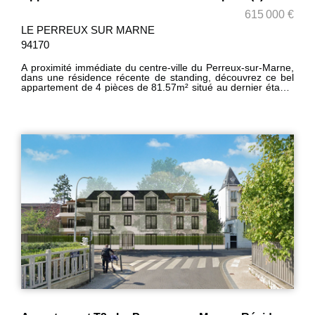
615 000 €
LE PERREUX SUR MARNE
94170
A proximité immédiate du centre-ville du Perreux-sur-Marne,
dans une résidence récente de standing, découvrez ce bel
appartement de 4 pièces de 81.57m² situé au dernier étage,
offrant luminosité et confort. Il se compose d'une spacieuse
pièce de vie de plus de 34m² avec cuisine ouverte, idéale
pour recevoir, prolongée par un premier grand balcon de
11m². L'espace nuit est parfaitement distribué : - une suite
parentale avec salle d'eau et WC, avec accès à un second
balcon de 6m², - deux autres chambres -une salle de bains -
un WC séparé Un double box en sous-sol complète ce bien,
un vrai plus sur le secteur (en supplément). Appartement
fonctionnel, bien agencé, proche des commerces, écoles et
transports - idéal famille ou couple recherchant un cadre de
vie agréable aux portes de Paris.