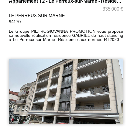
Appartement T2 - Le Perreux-sur-Marne - Résidence Gabriel
335 000 €
LE PERREUX SUR MARNE
94170
Le Groupe PIETROGIOVANNA PROMOTION vous propose
sa nouvelle réalisation résidence GABRIEL de haut standing
à Le Perreux-sur-Marne. Résidence aux normes RT2020 à
taille humaine comprenant 12 appartements
personnalisables du studio au F4 (F5 ou plus sur demande).
Bénéficiant d'une localisation idéale entre proximité du
centre-ville et le calme d'une zone pavillonnaire. Proche
transports et écoles. Livraison 4ème trimestre 2024. Pour
plus de renseignement contactez-nous au 06 40 40 14 76 ou
01 48 72 76 60. Prix hors box. Plusieurs choix possible pour
les box (motorisés). !! Frais de notaire* offerts pour les 5
premières réservations !!