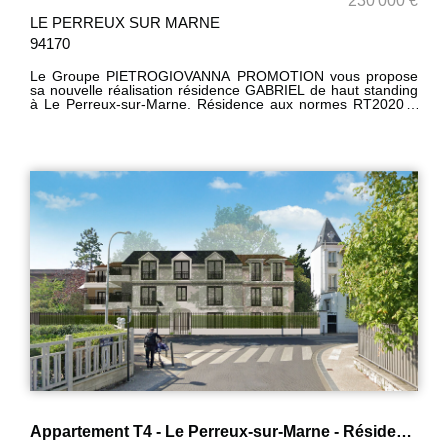
230 000 €
LE PERREUX SUR MARNE
94170
Le Groupe PIETROGIOVANNA PROMOTION vous propose
sa nouvelle réalisation résidence GABRIEL de haut standing
à Le Perreux-sur-Marne. Résidence aux normes RT2020 à
taille humaine comprenant 12 appartements
personnalisables du studio au F4 (F5 ou plus sur demande).
Bénéficiant d'une localisation idéale entre proximité du
centre-ville et le calme d'une zone pavillonnaire. Proche
transports et écoles. Livraison 4ème trimestre 2024. Pour
plus de renseignement contactez-nous au 06 40 40 14 76 ou
01 48 72 76 60. !! Frais de notaire* offerts pour les 5
premières réservations !!
Appartement T4 - Le Perreux-sur-Marne - Résidence Gabriel