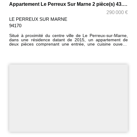
Appartement Le Perreux Sur Marne 2 pièce(s) 43.82 m2 + Parking
290 000 €
LE PERREUX SUR MARNE
94170
Situé à proximité du centre ville de Le Perreux-sur-Marne,
dans une résidence datant de 2015, un appartement de
deux pièces comprenant une entrée, une cuisine ouverte
(aménagée) sur le séjour, une chambre avec salle de bain et
W.C., et un balcon. Au sous-sol de la résidence, un
emplacement de stationnement. La résidence se trouve à
proximité des commerces (300m), des écoles et de la gare
RER A de Nogent- Le Perreux.