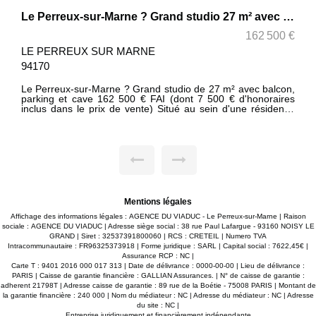
Le Perreux-sur-Marne ? Grand studio 27 m² avec balcon, parking, cave, ascenseur
162 500 €
LE PERREUX SUR MARNE
94170
Le Perreux-sur-Marne ? Grand studio de 27 m² avec balcon,
parking et cave 162 500 € FAI (dont 7 500 € d'honoraires
inclus dans le prix de vente) Situé au sein d'une résidence
sécurisée et bien entretenue datant de 1991, venez
découvrir ce grand studio de 26,90 m², au 1er étage avec
ascenseur, idéal pour un premier achat, un pied-à-terre ou
un investissement locatif. Dès l'entrée, vous serez séduit par
son agencement optimisé. L'appartement se compose d'une
entrée avec rangement, d'une salle d'eau avec WC et d'une
spacieuse pièce de vie de plus de 20 m² avec cuisine
ouverte, offrant de nombreuses possibilités d'aménagement,
notamment la création d'un espace nuit distinct. Vous
Mentions légales
profiterez également d'un agréable balcon de 5,06 m²,
parfait pour vos moments de détente. Une cave et une place
Affichage des informations légales : AGENCE DU VIADUC - Le Perreux-sur-Marne | Raison
de parking privative complètent ce bien, des atouts
sociale : AGENCE DU VIADUC | Adresse siège social : 38 rue Paul Lafargue - 93160 NOISY LE
particulièrement appréciés au quotidien. Les atouts ?
GRAND | Siret : 32537391800060 | RCS : CRETEIL | Numero TVA
Résidence de 1991 avec ascenseur ? Grand studio de 26,90
Intracommunautaire : FR96325373918 | Forme juridique : SARL | Capital social : 7622,45€ |
m² bien agencé ? loggia de 5,06 m² sans vis à vis ? Cave et
Assurance RCP : NC |
parking privatifs ? Cuisine ouverte sur une belle pièce de vie
Carte T : 9401 2016 000 017 313 | Date de délivrance : 0000-00-00 | Lieu de délivrance :
? Chauffage individuel électrique ? Eau chaude individuelle
PARIS | Caisse de garantie financière : GALLIAN Assurances. | N° de caisse de garantie :
électrique ? DPE : D ? GES : B ? Charges de copropriété :
adherent 21798T | Adresse caisse de garantie : 89 rue de la Boétie - 75008 PARIS | Montant de
261,67 € par trimestre (environ 87 €/mois) Un emplacement
la garantie financière : 240 000 | Nom du médiateur : NC | Adresse du médiateur : NC | Adresse
recherché Situé sur le boulevard d'Alsace Lorraine, dans un
du site : NC |
quartier agréable du Perreux-sur-Marne, vous bénéficierez
Entreprise juridiquement et financièrement indépendante