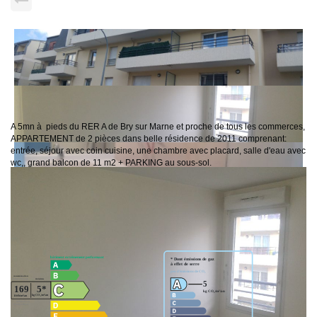
A 5mn à pieds du RER A de Bry sur Marne et proche de tous les commerces,
APPARTEMENT de 2 pièces dans belle résidence de 2011 comprenant:
entrée, séjour avec coin cuisine, une chambre avec placard, salle d'eau avec
wc,, grand balcon de 11 m2 + PARKING au sous-sol.
Nos honoraires
Classes DPE/GES