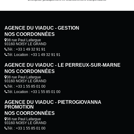
d'un environnement pratique et recherché, à proximité des
commerces, des écoles, des transports en commun et des
promenades des bords de Marne. Ce bien constitue une
excellente opportunité, aussi bien pour y vivre que pour
réaliser un investissement patrimonial de qualité. Prix de
vente : 162 500 € (honoraires inclus). À visiter sans tarder !
AGENCE DU VIADUC - GESTION
Honoraires inclus de 5% TTC à la charge de l'acquéreur. Prix
hors honoraires 155 000 euros. Quote-part moyenne du
NOS COORDONNÉES
budget prévisionnel 1160euros/an. Aucune procédure n'est
38 rue Paul Lafargue
en cours. Classe énergie D.
93160 NOISY LE GRAND
Tél. : +33 1 49 32 91 91
Tél. Location : +33 1 49 32 91 91
AGENCE DU VIADUC - LE PERREUX-SUR-MARNE
NOS COORDONNÉES
38 rue Paul Lafargue
93160 NOISY LE GRAND
Tél. : +33 1 55 85 01 00
Tél. Location : +33 1 55 85 01 00
AGENCE DU VIADUC - PIETROGIOVANNA
PROMOTION
NOS COORDONNÉES
38 rue Paul Lafargue
93160 NOISY LE GRAND
Tél. : +33 1 55 85 01 00