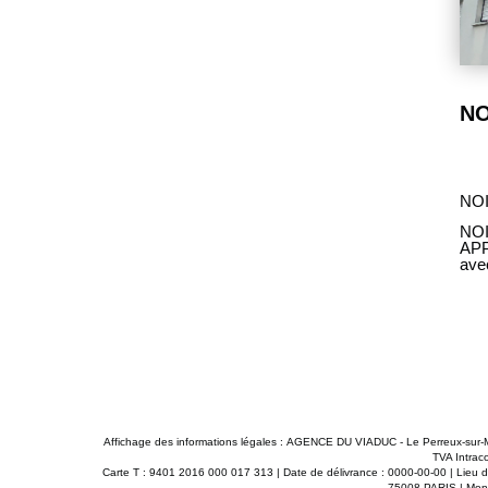
NOISIEL 77186 - APPARTEMENT de 2 pièces + PARKING
Loyer
885 €/mois
charges comprises **
NOI
hamps s/Marne Dans un immeuble construit en 2014, bel
NOI
 pièces comprenant : Une entrée, un grand séjour
APP
donnant sur un balcon, un dégagement, une chambre, une
ave
wc + 1 PARKING au sous-sol. Chauffage et eau chaude
sal
udière individuelle au gaz.
prod
Affichage des informations légales : AGENCE DU VIADUC - Le Perreux-sur
TVA Intrac
Carte T : 9401 2016 000 017 313 | Date de délivrance : 0000-00-00 | Lieu de
75008 PARIS | Monta