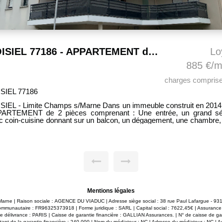
NOISIEL 77186 - APPARTEMENT de 2 pièces + PARKING
Lo
885 €/m
charges comprise
SIEL 77186
SIEL - Limite Champs s/Marne Dans un immeuble construit en 2014,
ARTEMENT de 2 pièces comprenant : Une entrée, un grand sé
c coin-cuisine donnant sur un balcon, un dégagement, une chambre,
le d'eau avec wc + 1 PARKING au sous-sol. Chauffage et eau ch
uits par une chaudière individuelle au gaz.
Mentions légales
-Marne | Raison sociale : AGENCE DU VIADUC | Adresse siège social : 38 rue Paul Lafargue -
ommunautaire : FR96325373918 | Forme juridique : SARL | Capital social : 7622,45€ | Assurance
 délivrance : PARIS | Caisse de garantie financière : GALLIAN Assurances. | N° de caisse de gar
nt de la garantie financière : 240 000 | Nom du médiateur : NC | Adresse du médiateur : NC | Ad