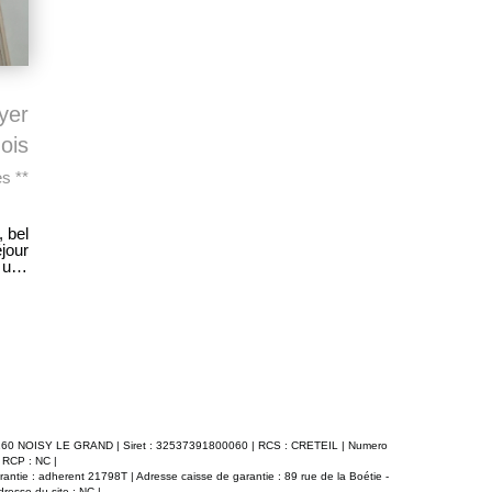
yer
ois
s **
 bel
jour
 une
aude
 93160 NOISY LE GRAND | Siret : 32537391800060 | RCS : CRETEIL | Numero
 RCP : NC |
antie : adherent 21798T | Adresse caisse de garantie : 89 rue de la Boétie -
resse du site : NC |