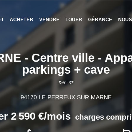
ET
ACHETER
VENDRE
LOUER
GÉRANCE
NOUS
- Centre ville - Appar
parkings + cave
Réf : 67
94170 LE PERREUX SUR MARNE
er 2 590 €/mois
charges compri