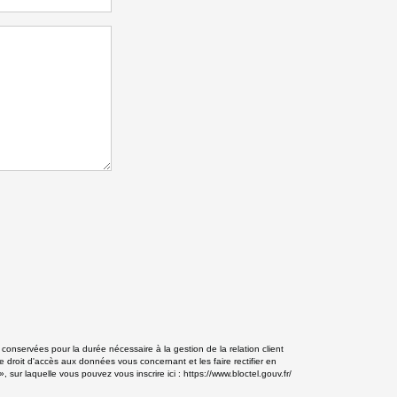
onservées pour la durée nécessaire à la gestion de la relation client
e droit d'accès aux données vous concernant et les faire rectifier en
ur laquelle vous pouvez vous inscrire ici :
https://www.bloctel.gouv.fr/