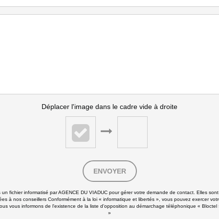
Déplacer l'image dans le cadre vide à droite
ENVOYER
ans un fichier informatisé par AGENCE DU VIADUC pour gérer votre demande de contact. Elles sont c
ées à nos conseillers Conformément à la loi « informatique et libertés », vous pouvez exercer votr
s informons de l'existence de la liste d'opposition au démarchage téléphonique « Bloctel », s
»