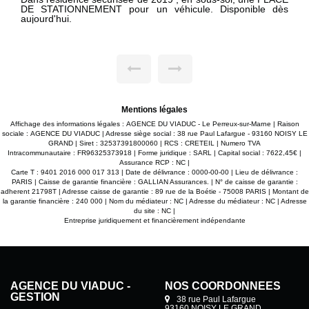
DE STATIONNEMENT pour un véhicule. Disponible dès
aujourd'hui.
Mentions légales
Affichage des informations légales : AGENCE DU VIADUC - Le Perreux-sur-Marne | Raison
sociale : AGENCE DU VIADUC | Adresse siège social : 38 rue Paul Lafargue - 93160 NOISY LE
GRAND | Siret : 32537391800060 | RCS : CRETEIL | Numero TVA
Intracommunautaire : FR96325373918 | Forme juridique : SARL | Capital social : 7622,45€ |
Assurance RCP : NC |
Carte T : 9401 2016 000 017 313 | Date de délivrance : 0000-00-00 | Lieu de délivrance :
PARIS | Caisse de garantie financière : GALLIAN Assurances. | N° de caisse de garantie :
adherent 21798T | Adresse caisse de garantie : 89 rue de la Boétie - 75008 PARIS | Montant de
la garantie financière : 240 000 | Nom du médiateur : NC | Adresse du médiateur : NC | Adresse
du site : NC |
Entreprise juridiquement et financièrement indépendante
AGENCE DU VIADUC -
NOS COORDONNÉES
GESTION
38 rue Paul Lafargue
93160 NOISY LE GRAND