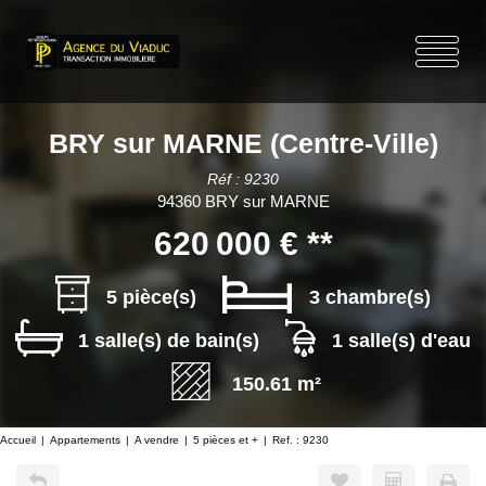
BRY sur MARNE (Centre-Ville)
Réf : 9230
94360 BRY sur MARNE
620 000 €
**
5 pièce(s)
3 chambre(s)
1 salle(s) de bain(s)
1 salle(s) d'eau
150.61 m²
Accueil
Appartements
A vendre
5 pièces et +
Ref. : 9230