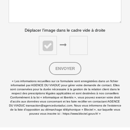
Déplacer l'image dans le cadre vide à droite
ENVOYER
« Les informations recueillies sur ce formulaire sont enregistrées dans un fichier
informatisé par AGENCE DU VIADUC pour gérer votre demande de contact. Elles
sont conservées pour la durée nécessaire à la gestion de la relation client dans le
respect des prescriptions légales applicables et sont destinées à nos conseillers
Conformément à la loi « informatique et libertés », vous pouvez exercer votre droit
d'accès aux données vous concernant et les faire rectifier en contactant AGENCE
DU VIADUC transaction@agenceduviaduc.com. Nous vous informons de l'existence
de la liste d'opposition au démarchage téléphonique « Bloctel », sur laquelle vous
pouvez vous inscrire ici :
https://www.bloctel.gouv.fr/
»