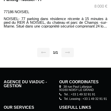
8 000 €
77186 NOISIEL
NOISIEL- 77 parking dans résidence récente à 15 minutes à
pied du RER A NOISIEL, du chateau et parc de Champs -sur-
Marne. Situé dans une copropriété sécurisé comprenant 24 lots.
Montant des charges 26 € par trimestres N'hésitez pas à nous
contacter pour plus de renseignements
1/1
AGENCE DU VIADUC -
OUR COORDINATES
GESTION
38 rue Paul Lafargue
93160 NOISY LE GRAND
Tel. : +33 1 49 32 91 91
Tel. Leasing : +33 1 49 32 91 91
OUR SERVICES
USEFULL LINKS