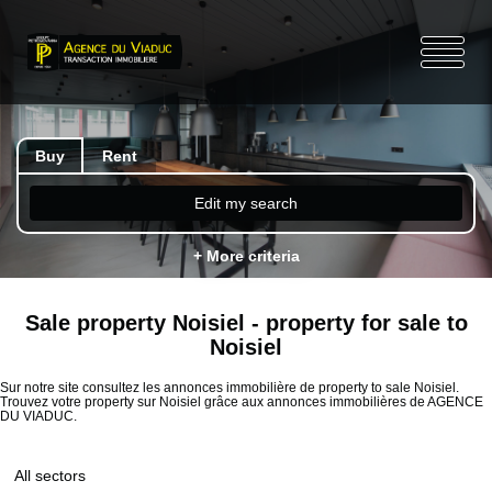
Buy
Rent
Edit my search
+ More criteria
Sale property Noisiel - property for sale to
Noisiel
Sur notre site consultez les annonces immobilière de property to sale Noisiel.
Trouvez votre property sur Noisiel grâce aux annonces immobilières de AGENCE
DU VIADUC.
All sectors