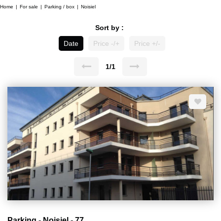
Home
For sale
Parking / box
Noisiel
Sort by :
Date
Price -/+
Price +/-
1/1
Parking - Noisiel - 77