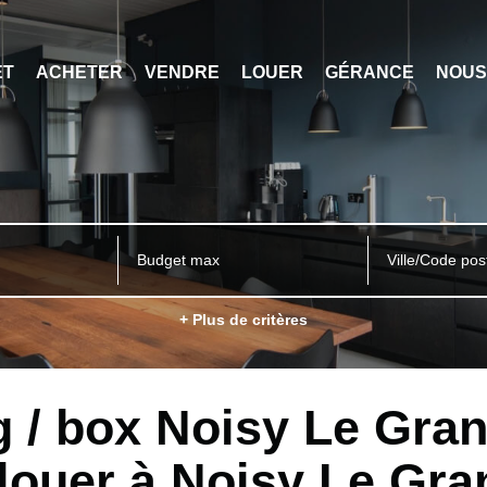
ET
ACHETER
VENDRE
LOUER
GÉRANCE
NOUS
Ville/Code pos
+ Plus de critères
 / box Noisy Le Gran
 louer à Noisy Le Gra