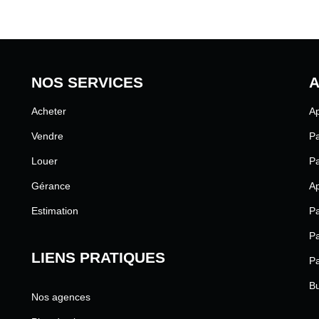
NOS SERVICES
A
Acheter
Ap
Vendre
Pa
Louer
Pa
Gérance
Ap
Estimation
Pa
Pa
LIENS PRATIQUES
Pa
Bu
Nos agences