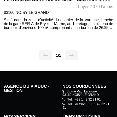
Loyer 2 070 €/mois
93160 NOISY LE GRAND
Situé dans la zone d'activité du quartier de la Varenne, proche
de la gare RER A de Bry-sur-Marne, au 1er étage, un plateau de
bureaux d'environs 100m² comprenant : - un bureau de 26.95m²
- un bureau de 26.64m² - un bureau de 12.19m² - une salle
archive de 7.30m² - une cuisine de 4.62m² - deux W.C. Les
honoraires de locations sont à la charge du PRENEUR pour un
montant de 15% du loyer HC annuel.
1/1
AGENCE DU VIADUC -
NOS COORDONNÉES
GESTION
38 rue Paul Lafargue
93160 NOISY LE GRAND
Tél. : +33 1 49 32 91 91
Tél. Location : +33 1 49 32 91
91
NOS SERVICES
LIENS PRATIQUES