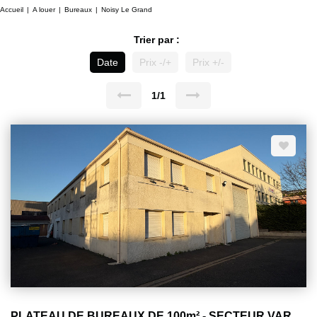
Accueil
A louer
Bureaux
Noisy Le Grand
Trier par :
Date
Prix -/+
Prix +/-
1/1
PLATEAU DE BUREAUX DE 100m² - SECTEUR VARENNE NOISY LE GRAND