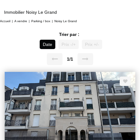
Immobilier Noisy Le Grand
Accueil
A vendre
Parking / box
Noisy Le Grand
Trier par :
Date
Prix -/+
Prix +/-
1/1