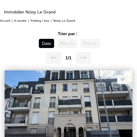
Immobilier Noisy Le Grand
Accueil
A vendre
Parking / box
Noisy Le Grand
Trier par :
Date
Prix -/+
Prix +/-
1/1